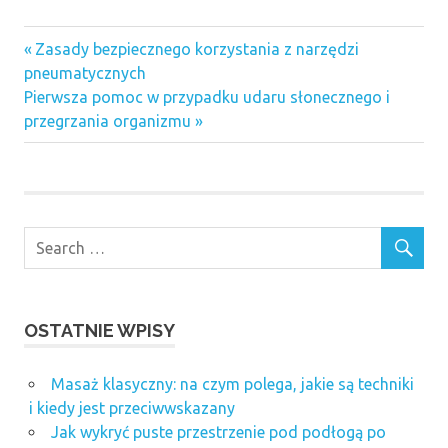
Previous
Nawigacja
Zasady bezpiecznego korzystania z narzędzi
Post:
pneumatycznych
wpisu
Next
Pierwsza pomoc w przypadku udaru słonecznego i
Post:
przegrzania organizmu
OSTATNIE WPISY
Masaż klasyczny: na czym polega, jakie są techniki
i kiedy jest przeciwwskazany
Jak wykryć puste przestrzenie pod podłogą po