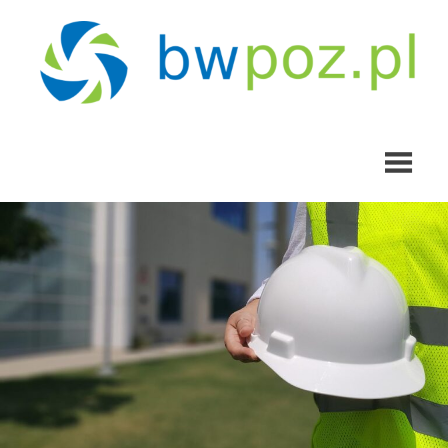
Skip
to
content
bwpoz.pl