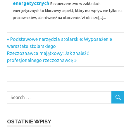
energetycznych
Bezpieczeństwo w zakładach
energetycznych to kluczowy aspekt, który ma wpływ nie tylko na
pracowników, ale również na otoczenie. W obliczu[...]...
Previous
Nawigacja
Podstawowe narzędzia stolarskie: Wyposażenie
Post:
warsztatu stolarskiego
wpisu
Next
Rzeczoznawca majątkowy: Jak znaleźć
Post:
profesjonalnego rzeczoznawcę
OSTATNIE WPISY