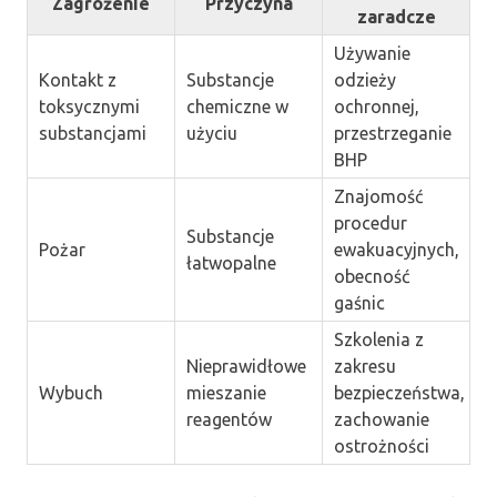
Zagrożenie
Przyczyna
zaradcze
Używanie
Kontakt z
Substancje
odzieży
toksycznymi
chemiczne w
ochronnej,
substancjami
użyciu
przestrzeganie
BHP
Znajomość
procedur
Substancje
Pożar
ewakuacyjnych,
łatwopalne
obecność
gaśnic
Szkolenia z
Nieprawidłowe
zakresu
Wybuch
mieszanie
bezpieczeństwa,
reagentów
zachowanie
ostrożności