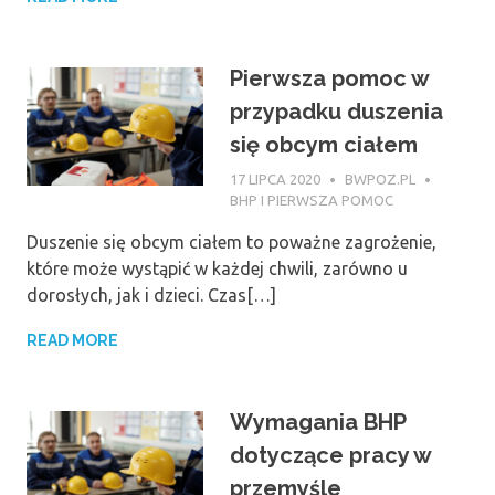
Pierwsza pomoc w
przypadku duszenia
się obcym ciałem
17 LIPCA 2020
BWPOZ.PL
BHP I PIERWSZA POMOC
Duszenie się obcym ciałem to poważne zagrożenie,
które może wystąpić w każdej chwili, zarówno u
dorosłych, jak i dzieci. Czas[…]
READ MORE
Wymagania BHP
dotyczące pracy w
przemyśle