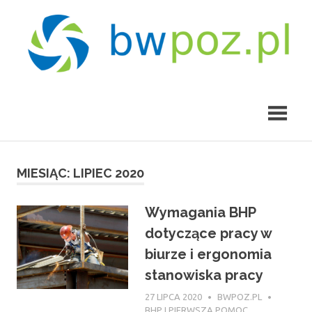
Skip
to
content
bwpoz.pl
MIESIĄC:
LIPIEC 2020
Wymagania BHP
dotyczące pracy w
biurze i ergonomia
stanowiska pracy
27 LIPCA 2020
BWPOZ.PL
BHP I PIERWSZA POMOC