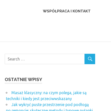
WSPÓŁPRACA I KONTAKT
OSTATNIE WPISY
Masaż klasyczny: na czym polega, jakie są
techniki i kiedy jest przeciwwskazany
Jak wykryć puste przestrzenie pod podłogą
po remoncie: skuteczne metody i typowe pułapki