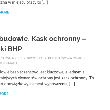
zna w miejscu pracy to[…]
 MORE
budowie. Kask ochronny –
ki BHP
ZIERNIKA 2017
BWPOZ.PL
BHP I PIERWSZA POMOC
,
 I REMONT
owie bezpieczeństwo jest kluczowe, a jednym z
niejszych elementów ochrony jest kask ochronny. To
lko obowiązkowy element wyposażenia,[…]
MORE