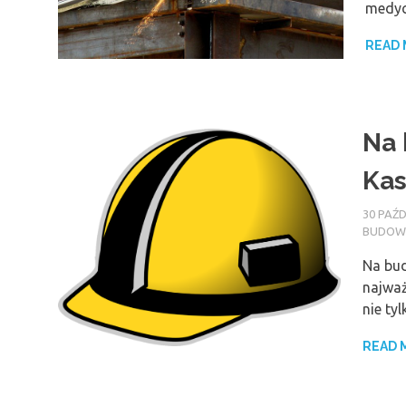
medyc
READ
Na 
Kas
30 PAŹD
BUDOWA
Na bud
najważ
nie ty
READ 