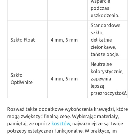
wsparcie
podczas
uszkodzenia.
Standardowe
szkło,
Szkło Float
4 mm, 6 mm
delikatnie
zielonkawe,
tańsze opcje.
Neutralne
kolorystycznie,
Szkło
4 mm, 6 mm
zapewnia
OptiWhite
lepszą
przezroczystość.
Rozważ także dodatkowe wykończenia krawędzi, które
mogą zwiększyć finalną cenę. Wybierając materiały,
pamiętaj, że oprócz
kosztów
, najważniejsze są Twoje
potrzeby estetyczne i funkcjonalne. W praktyce, im