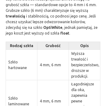
grubość szkła — standardowe opcje to 4 mm i 6 mm.
Grubsze szkło (6 mm) charakteryzuje się wyższą
trwałością
i stabilnością, co podnosi jego cenę. Jeśli
chcesz uzyskać lepsze odwzorowanie kolorów,
zdecyduj się na szkło
OptiWhite
, jednak pamiętaj, że
jego koszt jest wyższy od szkła
float
.
Rodzaj szkła
Grubość
Opis
Wyższa
trwałość i
Szkło
4 mm, 6 mm
bezpieczeństwo,
hartowane
droższe w
produkcji.
Łagodniejsze
dla oka,
zapewnia
Szkło
4 mm, 6 mm
pewne
laminowane