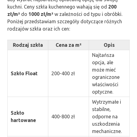
kuchni. Ceny szkła kuchennego wahają się od
200
zł/m²
do
1000 zł/m²
w zależności od typu i obróbki.
Poniżej przedstawiam szczegóły dotyczące różnych
rodzajów szkła oraz ich cen:
Rodzaj szkła
Cena za m²
Opis
Najtańsza
opcja, ale
może mieć
Szkło Float
200-400 zł
ograniczone
właściwości
optyczne.
Wytrzymałe i
stabilne,
Szkło
400-800 zł
odporne na
hartowane
uszkodzenia
mechaniczne.