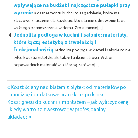
wpływające na budżet i najczęstsze pułapki przy
wycenie
Koszt remontu kuchni to zagadnienie, które ma
kluczowe znaczenie dla każdego, kto planuje odnowienie tego
ważnego pomieszczenia w domu. Zrozumienie[...]...
Jednolita podłoga w kuchni i salonie: materiały,
które łączą estetykę z trwałością i
funkcjonalnością
Jednolita podłoga w kuchni i salonie to nie
tylko kwestia estetyki, ale także funkcjonalności. Wybór
odpowiednich materiałów, które są zarówno[...]...
Previous
Nawigacja
Koszt ściany nad blatem z płytek: od materiałów po
Post:
robociznę i dodatkowe prace krok po kroku
wpisu
Next
Koszt gresu do kuchni z montażem – jak wyliczyć cenę
Post:
i kiedy warto zainwestować w profesjonalny
układacz