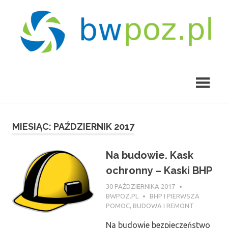
Skip
to
content
bwpoz.pl
MIESIĄC:
PAŹDZIERNIK 2017
Na budowie. Kask
ochronny – Kaski BHP
30 PAŹDZIERNIKA 2017
BWPOZ.PL
BHP I PIERWSZA
POMOC
,
BUDOWA I REMONT
Na budowie bezpieczeństwo