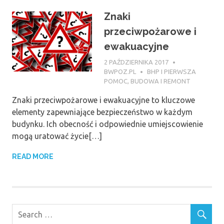
Znaki
przeciwpożarowe i
ewakuacyjne
2 PAŹDZIERNIKA 2017
BWPOZ.PL
BHP I PIERWSZA
POMOC
,
BUDOWA I REMONT
Znaki przeciwpożarowe i ewakuacyjne to kluczowe
elementy zapewniające bezpieczeństwo w każdym
budynku. Ich obecność i odpowiednie umiejscowienie
mogą uratować życie[…]
READ MORE