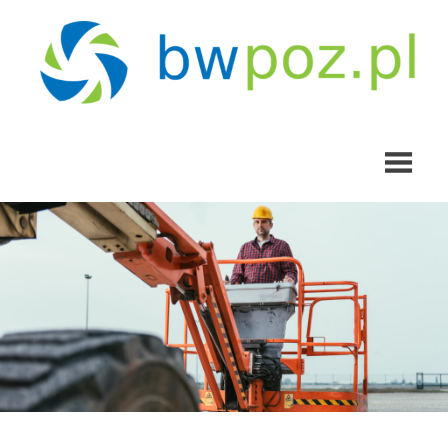
Skip
to
content
bwpoz.pl