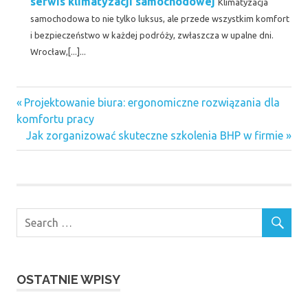
serwis klimatyzacji samochodowej
Klimatyzacja
samochodowa to nie tylko luksus, ale przede wszystkim komfort
i bezpieczeństwo w każdej podróży, zwłaszcza w upalne dni.
Wrocław,[...]...
Previous
Nawigacja
Projektowanie biura: ergonomiczne rozwiązania dla
Post:
komfortu pracy
wpisu
Next
Jak zorganizować skuteczne szkolenia BHP w firmie
Post:
OSTATNIE WPISY