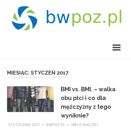
Skip
to
content
bwpoz.pl
MIESIĄC:
STYCZEŃ 2017
BMI vs. BMI. – walka
obu płci i co dla
mężczyzny z tego
wyniknie?
31 STYCZNIA 2017
BWPOZ.PL
NIECO INACZEJ