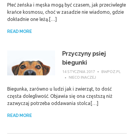
Płeć żeńska i męska mogą być czasem, jak przeciwległe
krańce kosmosu, choć w zasadzie nie wiadomo, gdzie
dokładnie one leżą.[…]
READ MORE
Przyczyny psiej
biegunki
14 STYCZNIA 2017
BWPOZ.PL
NIECO INACZEJ
Biegunka, zarówno u ludzi jak i zwierząt, to dość
częsta dolegliwość. Objawia się ona częstszą niż
zazwyczaj potrzeba oddawania stolca[…]
READ MORE