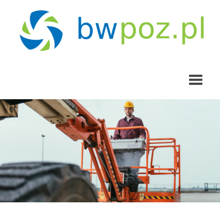
Skip
to
content
bwpoz.pl