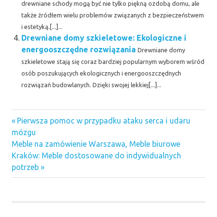
drewniane schody mogą być nie tylko piękną ozdobą domu, ale
także źródłem wielu problemów związanych z bezpieczeństwem
i estetyką.[...]...
Drewniane domy szkieletowe: Ekologiczne i
energooszczędne rozwiązania
Drewniane domy
szkieletowe stają się coraz bardziej popularnym wyborem wśród
osób poszukujących ekologicznych i energooszczędnych
rozwiązań budowlanych. Dzięki swojej lekkiej[...]...
Previous
Nawigacja
Pierwsza pomoc w przypadku ataku serca i udaru
Post:
mózgu
wpisu
Next
Meble na zamówienie Warszawa, Meble biurowe
Post:
Kraków: Meble dostosowane do indywidualnych
potrzeb