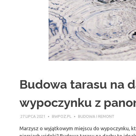
Budowa tarasu na d
wypoczynku z pano
27 LIPCA 2021
BWPOZ.PL
BUDOWA I REMONT
Marzysz o wyjątkowym miejscu do wypoczynku, któ
piersiach widoki? Budowa tarasu na dachu to idea