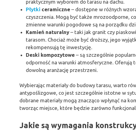
praktycznym wyborem do tarasu na dachu.
Płytki
ceramiczne
– dostępne w różnych wzorac
czyszczenia. Mogą być także mrozoodporne, co 
zmienne warunki pogodowe są na porządku dz
Kamień naturalny
– taki jak granit czy piaskow
tarasom. Chociaż może być droższy, jego wyją
rekompensują tę inwestycję.
Deski kompozytowe
– są szczególnie popular
odporność na warunki atmosferyczne. Oferują te
dowolną aranżację przestrzeni.
Wybierając materiały do budowy tarasu, warto rów
antypoślizgowe, co jest szczególnie istotne w sytu
dobrane materiały mogą znacząco wpłynąć na komf
tworząc miejsce, które będzie zarówno funkcjonaln
Jakie są wymagania konstrukcy