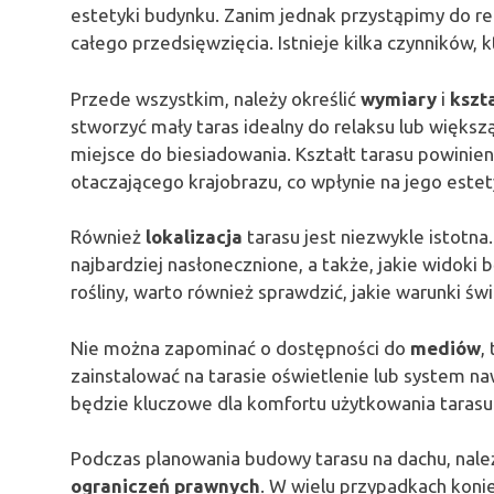
estetyki budynku. Zanim jednak przystąpimy do re
całego przedsięwzięcia. Istnieje kilka czynników, 
Przede wszystkim, należy określić
wymiary
i
kszt
stworzyć mały taras idealny do relaksu lub większ
miejsce do biesiadowania. Kształt tarasu powinie
otaczającego krajobrazu, co wpłynie na jego estet
Również
lokalizacja
tarasu jest niezwykle istotna
najbardziej nasłonecznione, a także, jakie widoki 
rośliny, warto również sprawdzić, jakie warunki św
Nie można zapominać o dostępności do
mediów
,
zainstalować na tarasie oświetlenie lub system 
będzie kluczowe dla komfortu użytkowania tarasu
Podczas planowania budowy tarasu na dachu, należ
ograniczeń prawnych
. W wielu przypadkach kon