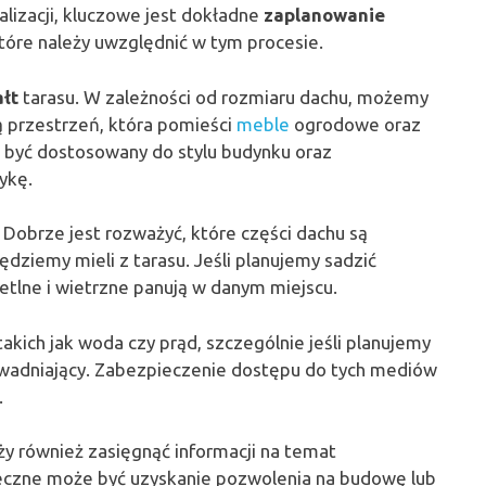
alizacji, kluczowe jest dokładne
zaplanowanie
które należy uwzględnić w tym procesie.
ałt
tarasu. W zależności od rozmiaru dachu, możemy
ą przestrzeń, która pomieści
meble
ogrodowe oraz
n być dostosowany do stylu budynku oraz
ykę.
. Dobrze jest rozważyć, które części dachu są
będziemy mieli z tarasu. Jeśli planujemy sadzić
ietlne i wietrzne panują w danym miejscu.
 takich jak woda czy prąd, szczególnie jeśli planujemy
nawadniający. Zabezpieczenie dostępu do tych mediów
.
y również zasięgnąć informacji na temat
ieczne może być uzyskanie pozwolenia na budowę lub