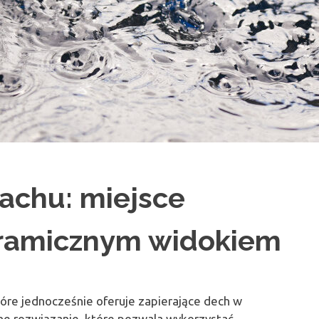
achu: miejsce
ramicznym widokiem
re jednocześnie oferuje zapierające dech w
lne rozwiązanie, które pozwala wykorzystać