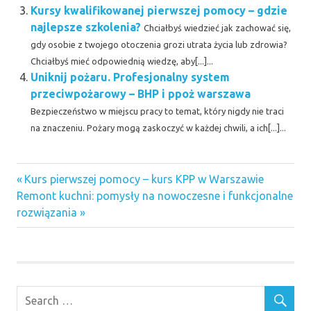
Kursy kwalifikowanej pierwszej pomocy – gdzie
najlepsze szkolenia?
Chciałbyś wiedzieć jak zachować się,
gdy osobie z twojego otoczenia grozi utrata życia lub zdrowia?
Chciałbyś mieć odpowiednią wiedzę, aby[...]...
Uniknij pożaru. Profesjonalny system
przeciwpożarowy – BHP i ppoż warszawa
Bezpieczeństwo w miejscu pracy to temat, który nigdy nie traci
na znaczeniu. Pożary mogą zaskoczyć w każdej chwili, a ich[...]...
apteczka
Previous
Nawigacja
Kurs pierwszej pomocy – kurs KPP w Warszawie
pierwszej
Next
Post:
Remont kuchni: pomysły na nowoczesne i funkcjonalne
pomocy
wpisu
Post:
rozwiązania
apteczka
ścienna
bhp i
ppoż
warszawa
kask