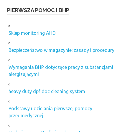
pomoc
PIERWSZA POMOC I BHP
szkolenia
pierwszej
pomocy
szkolenie
Sklep monitoring AHD
pierwszej
pomocy
Bezpieczeństwo w magazynie: zasady i procedury
zabezpieczenia
przeciwpożarowe
warszawa
Wymagania BHP dotyczące pracy z substancjami
alergizującymi
heavy duty dpf doc cleaning system
Podstawy udzielania pierwszej pomocy
przedmedycznej