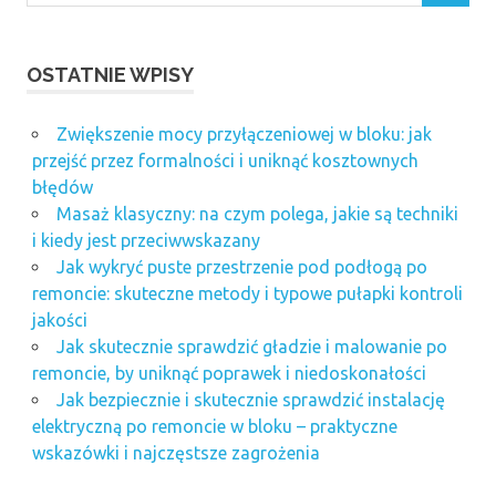
ochronny
kaski
OSTATNIE WPISY
bhp
kurs kpp
warszawa
Zwiększenie mocy przyłączeniowej w bloku: jak
przejść przez formalności i uniknąć kosztownych
kurs
błędów
pierwszej
pomocy
Masaż klasyczny: na czym polega, jakie są techniki
i kiedy jest przeciwwskazany
Profesjonalny
Jak wykryć puste przestrzenie pod podłogą po
system
przeciwpożarowy
remoncie: skuteczne metody i typowe pułapki kontroli
jakości
sklep
Jak skutecznie sprawdzić gładzie i malowanie po
ppoż
remoncie, by uniknąć poprawek i niedoskonałości
Szkolenia
Jak bezpiecznie i skutecznie sprawdzić instalację
dla firm
elektryczną po remoncie w bloku – praktyczne
Warszawa
wskazówki i najczęstsze zagrożenia
szkolenia
pierwsza