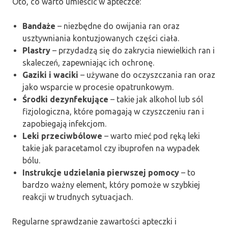
Oto, co warto umieścić w apteczce:
Bandaże
– niezbędne do owijania ran oraz
usztywniania kontuzjowanych części ciała.
Plastry
– przydadzą się do zakrycia niewielkich ran i
skaleczeń, zapewniając ich ochronę.
Gaziki i waciki
– używane do oczyszczania ran oraz
jako wsparcie w procesie opatrunkowym.
Środki dezynfekujące
– takie jak alkohol lub sól
fizjologiczna, które pomagają w czyszczeniu ran i
zapobiegają infekcjom.
Leki przeciwbólowe
– warto mieć pod ręką leki
takie jak paracetamol czy ibuprofen na wypadek
bólu.
Instrukcje udzielania pierwszej pomocy
– to
bardzo ważny element, który pomoże w szybkiej
reakcji w trudnych sytuacjach.
Regularne sprawdzanie zawartości apteczki i