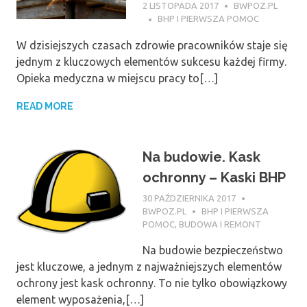
2 LISTOPADA 2017
BWPOZ.PL
BHP I PIERWSZA POMOC
W dzisiejszych czasach zdrowie pracowników staje się
jednym z kluczowych elementów sukcesu każdej firmy.
Opieka medyczna w miejscu pracy to[…]
READ MORE
Na budowie. Kask
ochronny – Kaski BHP
30 PAŹDZIERNIKA 2017
BWPOZ.PL
BHP I PIERWSZA
POMOC
,
BUDOWA I REMONT
Na budowie bezpieczeństwo
jest kluczowe, a jednym z najważniejszych elementów
ochrony jest kask ochronny. To nie tylko obowiązkowy
element wyposażenia,[…]