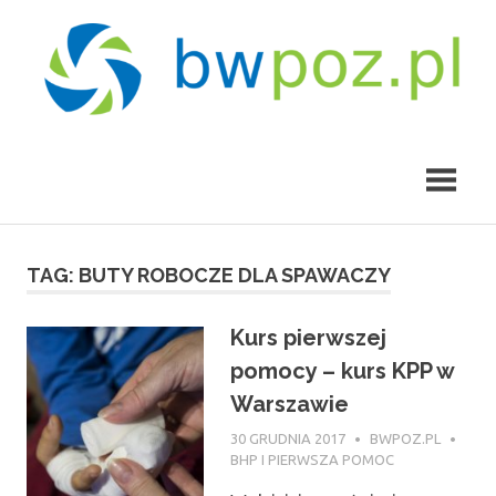
Skip
to
content
bwpoz.pl
TAG:
BUTY ROBOCZE DLA SPAWACZY
Kurs pierwszej
pomocy – kurs KPP w
Warszawie
30 GRUDNIA 2017
BWPOZ.PL
BHP I PIERWSZA POMOC