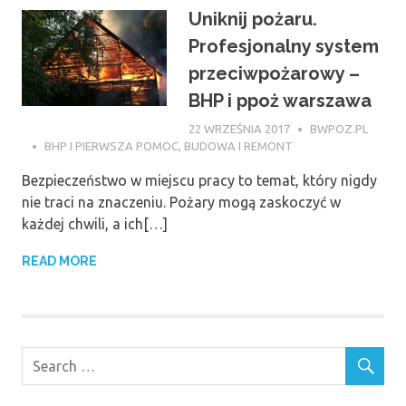
Uniknij pożaru.
Profesjonalny system
przeciwpożarowy –
BHP i ppoż warszawa
22 WRZEŚNIA 2017
BWPOZ.PL
BHP I PIERWSZA POMOC
,
BUDOWA I REMONT
Bezpieczeństwo w miejscu pracy to temat, który nigdy
nie traci na znaczeniu. Pożary mogą zaskoczyć w
każdej chwili, a ich[…]
READ MORE