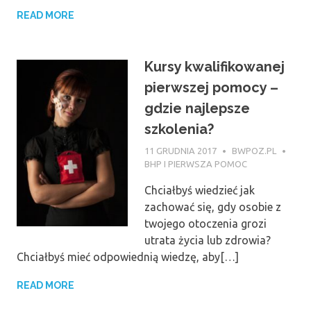
READ MORE
Kursy kwalifikowanej
pierwszej pomocy –
gdzie najlepsze
szkolenia?
11 GRUDNIA 2017
BWPOZ.PL
BHP I PIERWSZA POMOC
Chciałbyś wiedzieć jak
zachować się, gdy osobie z
twojego otoczenia grozi
utrata życia lub zdrowia?
Chciałbyś mieć odpowiednią wiedzę, aby[…]
READ MORE