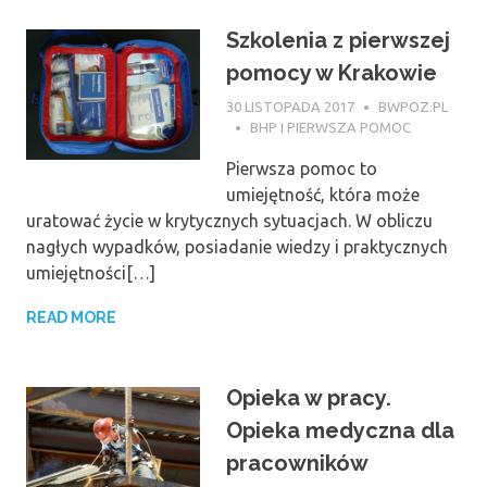
Szkolenia z pierwszej
pomocy w Krakowie
30 LISTOPADA 2017
BWPOZ.PL
BHP I PIERWSZA POMOC
Pierwsza pomoc to
umiejętność, która może
uratować życie w krytycznych sytuacjach. W obliczu
nagłych wypadków, posiadanie wiedzy i praktycznych
umiejętności[…]
READ MORE
Opieka w pracy.
Opieka medyczna dla
pracowników