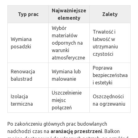
Najważniejsze
Typ prac
Zalety
elementy
Wybór
Trwałość i
materiałów
Wymiana
łatwość w
odpornych na
posadzki
utrzymaniu
warunki
czystości
atmosferyczne
Poprawa
Renowacja
Wymiana lub
bezpieczeństwa
balustrad
malowanie
i estetyki
Uszczelnienie
Izolacja
Oszczędności
miejsc
termiczna
na ogrzewaniu
połączeń
Po zakończeniu głównych prac budowlanych
nadchodzi czas na
aranżację przestrzeni
. Balkon