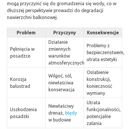
mogą przyczynić się do gromadzenia się wody, co w
dłuższej perspektywie prowadzi do degradacji
nawierzchni balkonowej.
Problem
Przyczyny
Konsekwencje
Działanie
Problemy z
Pęknięcia w
zmiennych
bezpieczeństwem,
posadzce
warunków
utrata estetyki
atmosferycznych
Osłabienie
Wilgoć, sól,
Korozja
konstrukcji,
niewłaściwa
balustrad
konieczność
konserwacja
wymiany
Utrata
Niewłaściwy
Uszkodzenia
funkcjonalności,
drenaż,
błędy
posadzki
potencjalne
w budowie
zalania