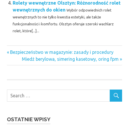
Rolety wewnętrzne Olsztyn: Różnorodność rolet
wewnętrznych do okien
Wybór odpowiednich rolet
wewnętrznych to nie tylko kwestia estetyki, ale także
funkcjonalności i komfortu. Olsztyn oferuje szeroki wachlarz
rolet, które[...]...
Previous
Nawigacja
Bezpieczeństwo w magazynie: zasady i procedury
Post:
Next
Miedź berylowa, simering kasetowy, oring fpm
wpisu
Post:
OSTATNIE WPISY