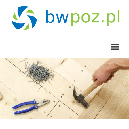
Skip
to
content
bwpoz.pl