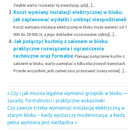
Zwykle warto rozważyć tę inwestycję, gdy[...]...
Koszt wymiany instalacji elektrycznej w bloku:
jak zaplanować wydatki i uniknąć niespodzianek
Koszt wymiany instalacji elektrycznej w bloku może wynieść od 7
000 do 28 000 zł, a jego dokładne oszacowanie zależy[...]...
Jak połączyć kuchnię z salonem w bloku:
praktyczne rozwiązania i ograniczenia
techniczne oraz formalne
Planując połączenie kuchni z
salonem w bloku, warto pamiętać o kilku kluczowych kwestiach.
Przede wszystkim, jeśli zamierzasz przestawić ściany nośne[...]...
Previous
Nawigacja
Czy i jak można legalnie wymienić grzejniki w bloku —
Post:
zasady, formalności i praktyczne wskazówki
wpisu
Next
Czy zawsze trzeba wymieniać instalację elektryczną w
Post:
starym bloku – kiedy wystarczy modernizacja, a kiedy
pełna wymiana jest niezbędna