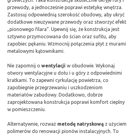
grzewczych. Taka konstrukcja skutecznie ukryje rury i
przewody, a jednocześnie poprawi estetykę wnętrza.
Zastosuj odpowiednią szerokość obudowy, aby ukryć
dodatkowe nieużywane przewody oraz stworzyć efekt
„pionowego filara”. Upewnij się, że konstrukcja jest
sztywno przymocowana do ścian oraz sufitu, aby
zapobiec pękaniu. Wzmocnij połączenia płyt z murami
metalowymi kątownikami.
Nie zapomnij o
wentylacji
w obudowie. Wykonaj
otwory wentylacyjne u dołu i u góry z odpowiednimi
kratkami. To zapewni cyrkulację powietrza, co
zapobiegnie przegrzewaniu i uszkodzeniom
materiałów zabudowy. Dodatkowo, dobrze
zaprojektowana konstrukcja poprawi komfort cieplny
w pomieszczeniu.
Alternatywnie, rozważ
metodę natryskową
z użyciem
polimerów do renowacji pionów instalacyjnych. To