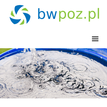
Skip
to
content
bwpoz.pl