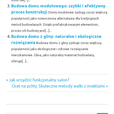
osób nie[...]...
Budowa domu modułowego: szybki i efektywny
proces konstrukcji
Domy modułowe zyskują coraz większą
popularność jako nowoczesna alternatywa dla tradycyjnych
metod budowlanych. Dzięki prefabrykowanym elementom,
proces ich budowy jest[...]...
Budowa domu z gliny: naturalne i ekologiczne
rozwiązania
Budowa domu z gliny zyskuje coraz większą
popularność jako ekologiczne i zdrowe rozwiązanie
mieszkaniowe. Glina, jako naturalny materiał budowlany,
oferuje[...]...
Previous
Nawigacja
Jak urządzić funkcjonalny salon?
Post:
Next
Ocet na pchły: Skuteczne metody walki z insektami
wpisu
Post: