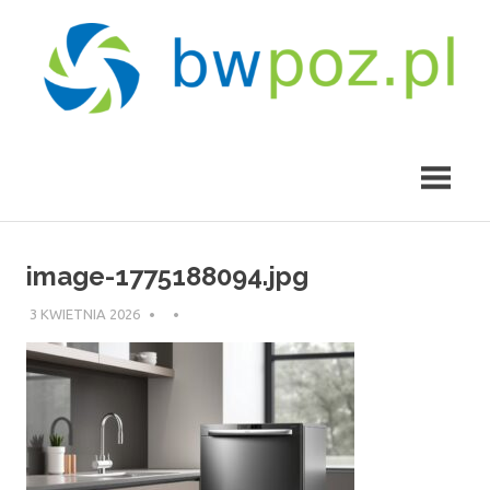
Skip
to
content
bwpoz.pl
image-1775188094.jpg
3 KWIETNIA 2026