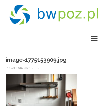
Skip
to
content
bwpoz.pl
image-1775153909.jpg
2 KWIETNIA 2026