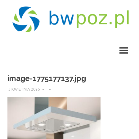
Skip
to
content
bwpoz.pl
image-1775177137.jpg
3 KWIETNIA 2026