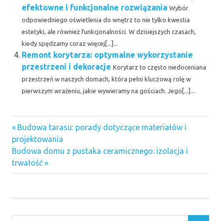
efektowne i funkcjonalne rozwiązania
Wybór
odpowiedniego oświetlenia do wnętrz to nie tylko kwestia
estetyki, ale również funkcjonalności. W dzisiejszych czasach,
kiedy spędzamy coraz więcej[...]...
Remont korytarza: optymalne wykorzystanie
przestrzeni i dekoracje
Korytarz to często niedoceniana
przestrzeń w naszych domach, która pełni kluczową rolę w
pierwszym wrażeniu, jakie wywieramy na gościach. Jego[...]...
Previous
Nawigacja
Budowa tarasu: porady dotyczące materiałów i
Post:
projektowania
wpisu
Next
Budowa domu z pustaka ceramicznego: izolacja i
Post:
trwałość