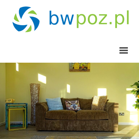
Skip
to
content
bwpoz.pl