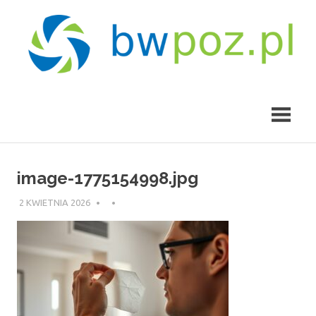
Skip
to
content
bwpoz.pl
image-1775154998.jpg
2 KWIETNIA 2026