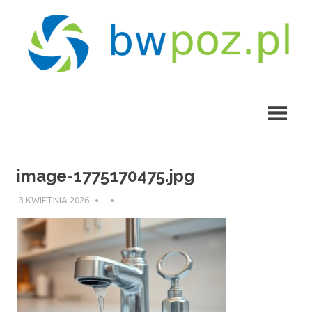
Skip
to
content
bwpoz.pl
image-1775170475.jpg
3 KWIETNIA 2026