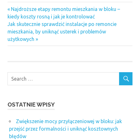
Previous
Nawigacja
Najdroższe etapy remontu mieszkania w bloku –
Post:
kiedy koszty rosną i jak je kontrolować
wpisu
Next
Jak skutecznie sprawdzić instalacje po remoncie
Post:
mieszkania, by uniknąć usterek i problemów
użytkowych
OSTATNIE WPISY
Zwiększenie mocy przyłączeniowej w bloku: jak
przejść przez formalności i uniknąć kosztownych
błędów