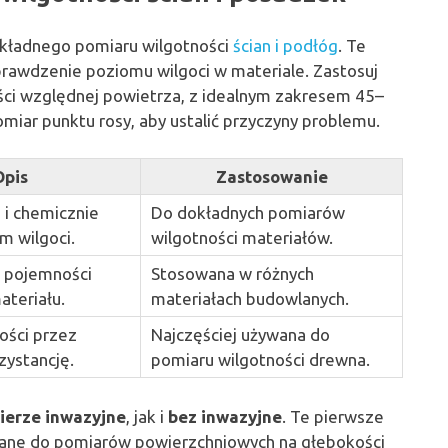
kładnego pomiaru wilgotności
ścian i podłóg
. Te
sprawdzenie poziomu wilgoci w materiale. Zastosuj
ści względnej powietrza, z idealnym zakresem 45–
miar punktu rosy, aby ustalić przyczyny problemu.
Opis
Zastosowanie
 i chemicznie
Do dokładnych pomiarów
m wilgoci.
wilgotności materiałów.
 pojemności
Stosowana w różnych
ateriału.
materiałach budowlanych.
ości przez
Najczęściej używana do
zystancję.
pomiaru wilgotności drewna.
ierze inwazyjne
, jak i
bez inwazyjne
. Te pierwsze
ywane do pomiarów powierzchniowych na głębokości