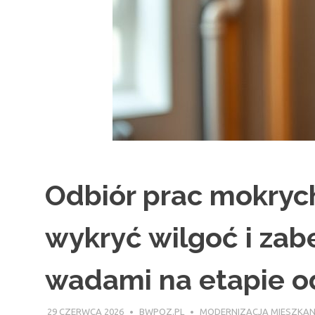
Odbiór prac mokrych
wykryć wilgoć i zab
wadami na etapie o
29 CZERWCA 2026
BWPOZ.PL
MODERNIZACJA MIESZKAN