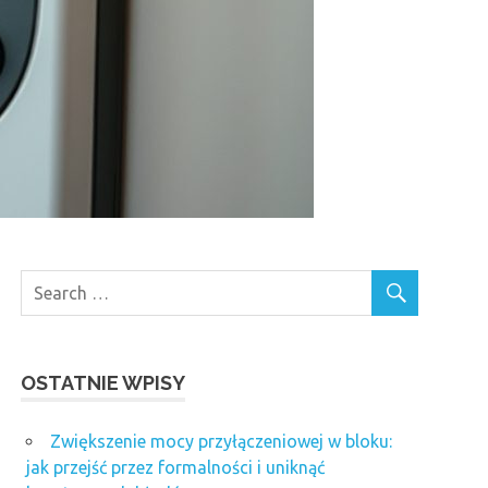
OSTATNIE WPISY
Zwiększenie mocy przyłączeniowej w bloku:
jak przejść przez formalności i uniknąć