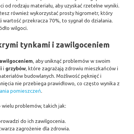
ci od rodzaju materiału, aby uzyskać rzetelne wyniki.
esz również wykorzystać prosty higrometr, który
i wartość przekracza 70%, to sygnał do działania.
ódło wilgoci.
krymi tynkami i zawilgoceniem
awilgoceniem
, aby uniknąć problemów w swoim
i
i
grzybów
, które zagrażają zdrowiu mieszkańców i
teriałów budowlanych. Możliwość pęknięć i
chnięcia nie przebiega prawidłowo, co często wynika z
wania pomieszczeń
.
 wielu problemów, takich jak:
 prowadzi do ich zawilgocenia.
twarza zagrożenie dla zdrowia.