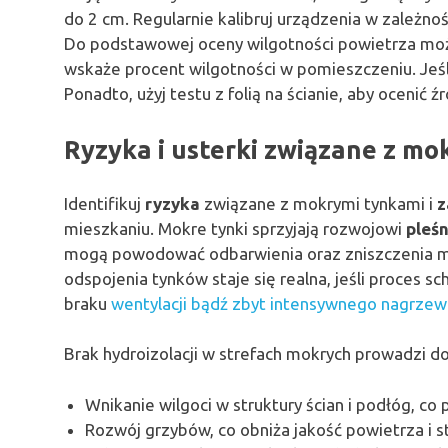
do 2 cm. Regularnie kalibruj urządzenia w zależnoś
Do podstawowej oceny wilgotności powietrza moż
wskaże procent wilgotności w pomieszczeniu. Jeśl
Ponadto, użyj testu z folią na ścianie, aby ocenić źr
Ryzyka i usterki związane z mo
Identifikuj
ryzyka
związane z mokrymi tynkami i
z
mieszkaniu. Mokre tynki sprzyjają rozwojowi
pleśn
mogą powodować odbarwienia oraz zniszczenia ma
odspojenia tynków staje się realna, jeśli proces s
braku
wentylacji bądź zbyt intensywnego nagrze
Brak hydroizolacji w strefach mokrych prowadzi do
Wnikanie wilgoci w struktury ścian i podłóg, co
Rozwój grzybów, co obniża jakość powietrza i s