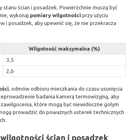
y stanu ścian i posadzek. Powierzchnie muszą być
pnie, wykonaj
pomiary wilgotności
przy użyciu
w i posadzek, aby upewnić się, że nie przekracza
Wilgotność maksymalna (%)
3,5
2,0
ości
, odmów odbioru mieszkania do czasu usunięcia
rzeprowadzenie badania kamerą termowizyjną, aby
 zawilgocenia, które mogą być niewidoczne gołym
i mogą prowadzić do poważnych usterek technicznych
ch.
wilgotności ścian i posadzek