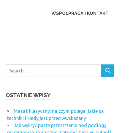
WSPÓŁPRACA I KONTAKT
OSTATNIE WPISY
Masaż klasyczny: na czym polega, jakie są
techniki i kiedy jest przeciwwskazany
Jak wykryć puste przestrzenie pod podłogą
po remoncie: skuteczne metody i typowe pułapki