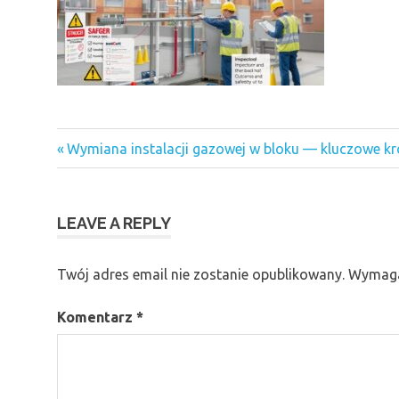
Previous
Nawigacja
Wymiana instalacji gazowej w bloku — kluczowe kro
Post:
wpisu
LEAVE A REPLY
Twój adres email nie zostanie opublikowany.
Wymaga
Komentarz
*