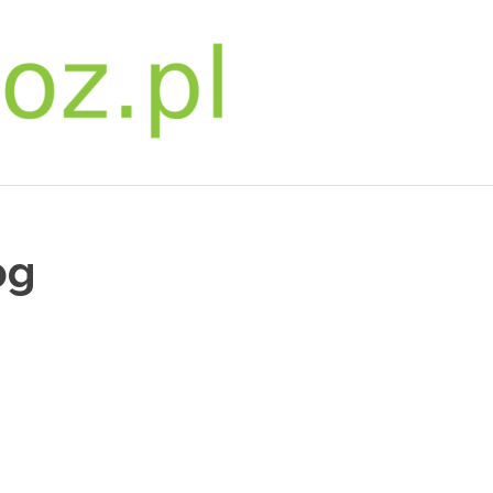
bwpoz.pl
pg