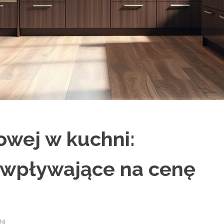
owej w kuchni:
i wpływające na cenę
NI