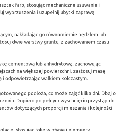
esztek farb, stosując mechaniczne usuwanie i
uj wybrzuszenia i uzupełnij ubytki zaprawą
ącym, nakładając go równomiernie pędzlem lub
tosuj dwie warstwy gruntu, z zachowaniem czasu
lewkę cementową lub anhydrytową, zachowując
iejscach na większej powierzchni, zastosuj masę
 i odpowietrzając wałkiem kolczastym.
gotowanego podłoża, co może zająć kilka dni. Dbaj o
zeniu. Dopiero po pełnym wyschnięciu przystąp do
ntów dotyczących proporcji mieszania i kolejności
ację, stosując folię w płynie i elementy