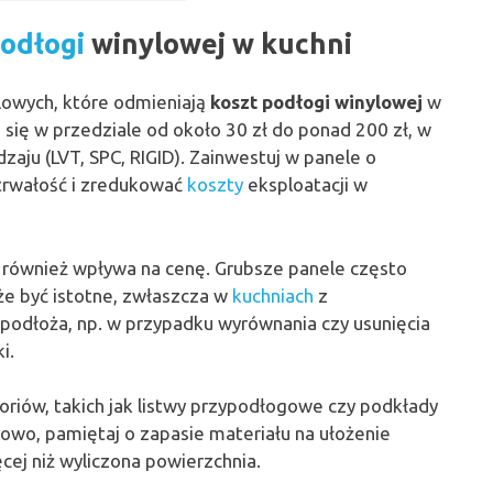
podłogi
winylowej w kuchni
ylowych, które odmieniają
koszt podłogi winylowej
w
 się w przedziale od około 30 zł do ponad 200 zł, w
odzaju (LVT, SPC, RIGID). Zainwestuj w panele o
 trwałość i zredukować
koszty
eksploatacji w
a również wpływa na cenę. Grubsze panele często
oże być istotne, zwłaszcza w
kuchniach
z
dłoża, np. w przypadku wyrównania czy usunięcia
i.
oriów, takich jak listwy przypodłogowe czy podkłady
wo, pamiętaj o zapasie materiału na ułożenie
ej niż wyliczona powierzchnia.