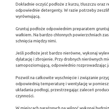
Dokładnie oczyść podłoże z kurzu, tłuszczu oraz r
odpowiednie detergenty. W razie potrzeby zeszlif
wyrównującą.
Gruntuj podłoże odpowiednim preparatem gruntuj
wałkiem. Na bardzo chłonnych powierzchniach zas
schnięcia między nimi.
Jeśli podłoże jest bardzo nierówne, wykonaj wy
dylatację i zbrojenie. Przy drobnych nierównych m
samopoziomującą, odpowiednio rozprowadzając ją
Pozwól na całkowite wyschnięcie i związanie przy
odpowiednią temperaturę i wentylację w pomieszc
układania podłogi, przestrzegając zaleceń produce
czynności.
W miejscach narażonych na wilgoć wykonaj hydroizol