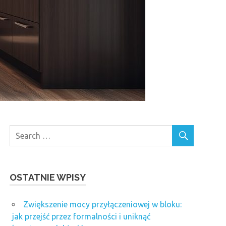
OSTATNIE WPISY
Zwiększenie mocy przyłączeniowej w bloku:
jak przejść przez formalności i uniknąć