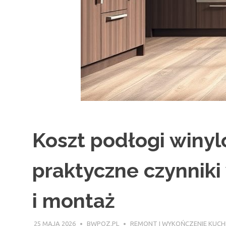
Koszt podłogi winyl
praktyczne czynnik
i montaż
25 MAJA 2026
BWPOZ.PL
REMONT I WYKOŃCZENIE KUCH