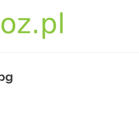
bwpoz.pl
pg