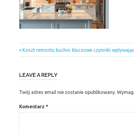
Previous
Nawigacja
Koszt remontu kuchni: kluczowe czynniki wpływające
Post:
wpisu
LEAVE A REPLY
Twój adres email nie zostanie opublikowany.
Wymaga
Komentarz
*