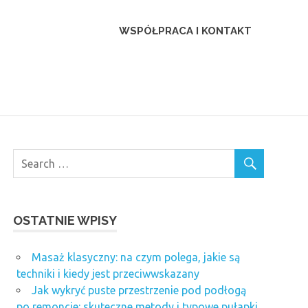
WSPÓŁPRACA I KONTAKT
OSTATNIE WPISY
Masaż klasyczny: na czym polega, jakie są
techniki i kiedy jest przeciwwskazany
Jak wykryć puste przestrzenie pod podłogą
po remoncie: skuteczne metody i typowe pułapki