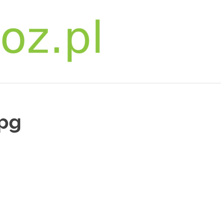
bwpoz.pl
jpg