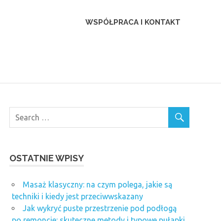
WSPÓŁPRACA I KONTAKT
OSTATNIE WPISY
Masaż klasyczny: na czym polega, jakie są
techniki i kiedy jest przeciwwskazany
Jak wykryć puste przestrzenie pod podłogą
po remoncie: skuteczne metody i typowe pułapki