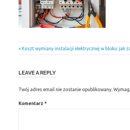
Previous
Nawigacja
Koszt wymiany instalacji elektrycznej w bloku: jak
Post:
wpisu
LEAVE A REPLY
Twój adres email nie zostanie opublikowany.
Wymaga
Komentarz
*