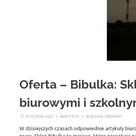
Oferta – Bibulka: Sk
biurowymi i szkolny
11 STYCZNIA 2022
BWPOZ.PL
BUDOWA I REMONT
W dzisiejszych czasach odpowiednie artykuły biuro
pracy. Sklep Bibulka to miejsce, które zaspokaja p