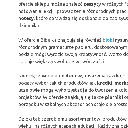
ofercie sklepu można znaleźć
zeszyty
w różnych fo
notowania lekcji i prowadzenia różnorodnych prac
notesy
, które sprawdzą się doskonale do zapisy
dziennika.
W ofercie Bibulka znajdują się również
bloki
rysu
różnorodnym gramaturze papieru, dostosowanym d
będzie mógł wyrazić swoją kreatywność. Warto dod
co daje większą swobodę w twórczości.
Nieodłącznym elementem wyposażenia każdego u
bogaty wybór takich produktów, jak
kredki
,
mark
uczniowie mogą wykorzystać je do tworzenia kolo
projektów. W ofercie znajdują się także
piórniki
o
porządku w szkolnych akcesoriach staje się prosts
Dzięki tak szerokiemu asortymentowi produktów,
wieku i na różnych etapach edukacji. Każdy znajdzie