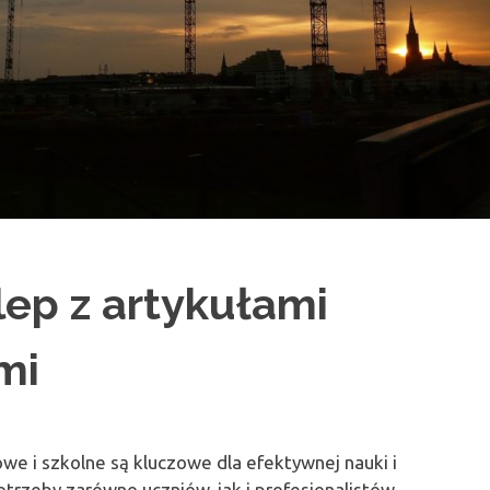
lep z artykułami
mi
we i szkolne są kluczowe dla efektywnej nauki i
otrzeby zarówno uczniów, jak i profesjonalistów,