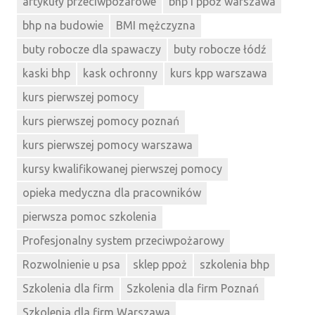
artykuły przeciwpożarowe
bhp i ppoż warszawa
bhp na budowie
BMI mężczyzna
buty robocze dla spawaczy
buty robocze łódź
kaski bhp
kask ochronny
kurs kpp warszawa
kurs pierwszej pomocy
kurs pierwszej pomocy poznań
kurs pierwszej pomocy warszawa
kursy kwalifikowanej pierwszej pomocy
opieka medyczna dla pracowników
pierwsza pomoc szkolenia
Profesjonalny system przeciwpożarowy
Rozwolnienie u psa
sklep ppoż
szkolenia bhp
Szkolenia dla firm
Szkolenia dla firm Poznań
Szkolenia dla firm Warszawa