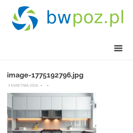
Skip
to
content
bwpoz.pl
image-1775192796.jpg
3 KWIETNIA 2026