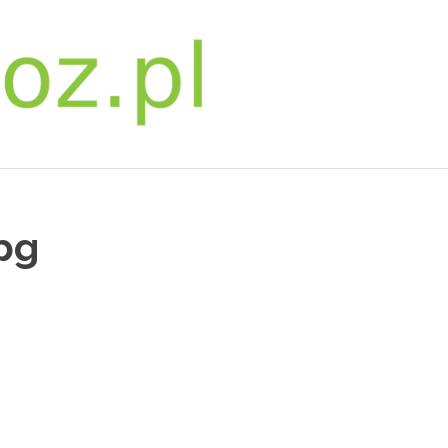
bwpoz.pl
pg