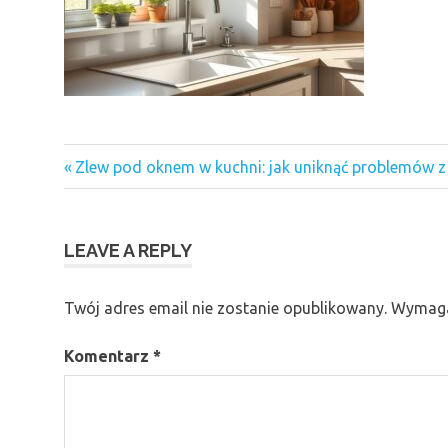
Previous
Nawigacja
Zlew pod oknem w kuchni: jak uniknąć problemów z
Post:
wpisu
LEAVE A REPLY
Twój adres email nie zostanie opublikowany.
Wymaga
Komentarz
*