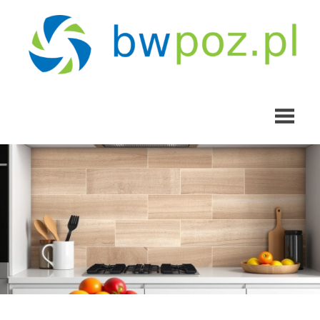
Skip
to
content
bwpoz.pl