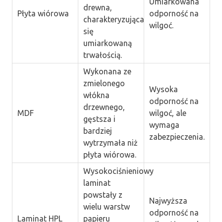
Umiarkowana
drewna,
Płyta wiórowa
odporność na
charakteryzująca
wilgoć.
się
umiarkowaną
trwałością.
Wykonana ze
zmielonego
Wysoka
włókna
odporność na
drzewnego,
MDF
wilgoć, ale
gęstsza i
wymaga
bardziej
zabezpieczenia.
wytrzymała niż
płyta wiórowa.
Wysokociśnieniowy
laminat
powstały z
Najwyższa
wielu warstw
odporność na
Laminat HPL
papieru