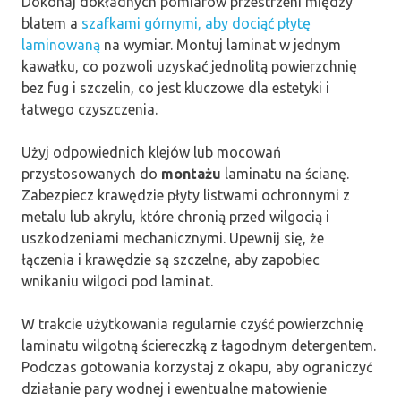
Dokonaj dokładnych pomiarów przestrzeni między
blatem a
szafkami górnymi, aby dociąć płytę
laminowaną
na wymiar. Montuj laminat w jednym
kawałku, co pozwoli uzyskać jednolitą powierzchnię
bez fug i szczelin, co jest kluczowe dla estetyki i
łatwego czyszczenia.
Użyj odpowiednich klejów lub mocowań
przystosowanych do
montażu
laminatu na ścianę.
Zabezpiecz krawędzie płyty listwami ochronnymi z
metalu lub akrylu, które chronią przed wilgocią i
uszkodzeniami mechanicznymi. Upewnij się, że
łączenia i krawędzie są szczelne, aby zapobiec
wnikaniu wilgoci pod laminat.
W trakcie użytkowania regularnie czyść powierzchnię
laminatu wilgotną ściereczką z łagodnym detergentem.
Podczas gotowania korzystaj z okapu, aby ograniczyć
działanie pary wodnej i ewentualne matowienie