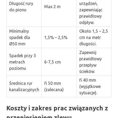
Długość rury
urządzeń,
Max 2 m
do pionu
zapewniając
prawidłowy
odpływ.
Minimalny
Około 1,5 – 2,5
spadek dla
1,5% – 2,5%
cm na metr
Ø50 mm
długości.
Zapewnij
Spadek przy 3
prawidłowy
metrach
6-7,5 cm
przepływ
poziomu
ścieków.
fi 40 mm
Średnica rur
fi 50 mm
(wyjątkowe
kanalizacyjnych
(zalecana)
sytuacje).
Koszty i zakres prac związanych z
przeniesieniem zlewu