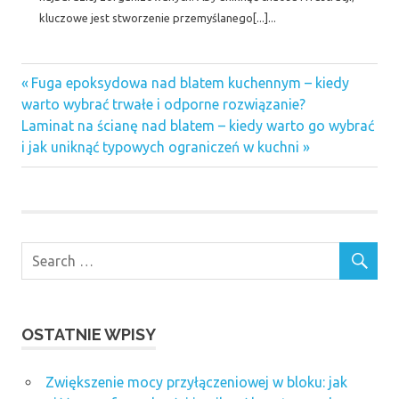
kluczowe jest stworzenie przemyślanego[...]...
Previous
Nawigacja
Fuga epoksydowa nad blatem kuchennym – kiedy
Post:
warto wybrać trwałe i odporne rozwiązanie?
wpisu
Next
Laminat na ścianę nad blatem – kiedy warto go wybrać
Post:
i jak uniknąć typowych ograniczeń w kuchni
OSTATNIE WPISY
Zwiększenie mocy przyłączeniowej w bloku: jak