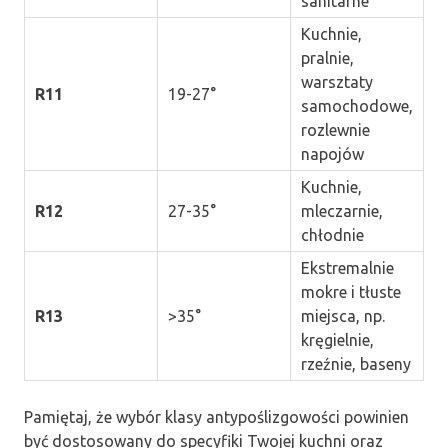
sanitarne
Kuchnie,
pralnie,
warsztaty
R11
19-27°
samochodowe,
rozlewnie
napojów
Kuchnie,
R12
27-35°
mleczarnie,
chłodnie
Ekstremalnie
mokre i tłuste
R13
>35°
miejsca, np.
kręgielnie,
rzeźnie, baseny
Pamiętaj, że wybór klasy antypoślizgowości powinien
być dostosowany do specyfiki Twojej kuchni oraz