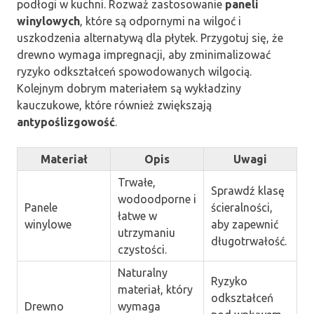
podłogi w kuchni. Rozważ zastosowanie
paneli
winylowych
, które są odpornymi na wilgoć i
uszkodzenia alternatywą dla płytek. Przygotuj się, że
drewno wymaga impregnacji, aby zminimalizować
ryzyko odkształceń spowodowanych wilgocią.
Kolejnym dobrym materiałem są wykładziny
kauczukowe, które również zwiększają
antypoślizgowość
.
Materiał
Opis
Uwagi
Trwałe,
Sprawdź klasę
wodoodporne i
Panele
ścieralności,
łatwe w
winylowe
aby zapewnić
utrzymaniu
długotrwałość.
czystości.
Naturalny
Ryzyko
materiał, który
odkształceń
Drewno
wymaga