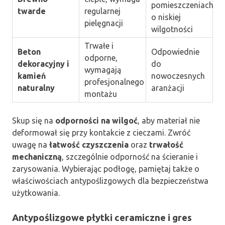
pomieszczeniach
twarde
regularnej
o niskiej
pielęgnacji
wilgotności
Trwałe i
Beton
Odpowiednie
odporne,
dekoracyjny i
do
wymagają
kamień
nowoczesnych
profesjonalnego
naturalny
aranżacji
montażu
Skup się na
odporności na wilgoć
, aby materiał nie
deformował się przy kontakcie z cieczami. Zwróć
uwagę na
łatwość czyszczenia
oraz
trwałość
mechaniczną
, szczególnie odporność na ścieranie i
zarysowania. Wybierając podłogę, pamiętaj także o
właściwościach antypoślizgowych dla bezpieczeństwa
użytkowania.
Antypoślizgowe płytki ceramiczne i gres