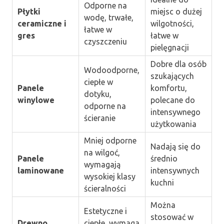
Odporne na
Płytki
miejsc o dużej
wodę, trwałe,
ceramiczne i
wilgotności,
łatwe w
gres
łatwe w
czyszczeniu
pielęgnacji
Dobre dla osób
Wodoodporne,
szukających
ciepłe w
Panele
komfortu,
dotyku,
winylowe
polecane do
odporne na
intensywnego
ścieranie
użytkowania
Mniej odporne
Nadają się do
na wilgoć,
Panele
średnio
wymagają
laminowane
intensywnych
wysokiej klasy
kuchni
ścieralności
Można
Estetyczne i
stosować w
Drewno
ciepłe, wymaga