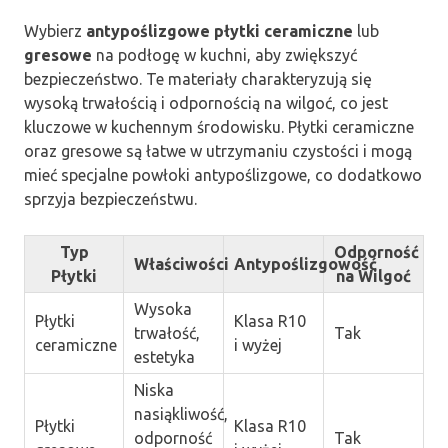
Wybierz
antypoślizgowe płytki ceramiczne
lub
gresowe
na podłogę w kuchni, aby zwiększyć
bezpieczeństwo. Te materiały charakteryzują się
wysoką trwałością i odpornością na wilgoć, co jest
kluczowe w kuchennym środowisku. Płytki ceramiczne
oraz gresowe są łatwe w utrzymaniu czystości i mogą
mieć specjalne powłoki antypoślizgowe, co dodatkowo
sprzyja bezpieczeństwu.
Typ
Odporność
Właściwości
Antypoślizgowość
Płytki
na Wilgoć
Wysoka
Płytki
Klasa R10
trwałość,
Tak
ceramiczne
i wyżej
estetyka
Niska
nasiąkliwość,
Płytki
Klasa R10
odporność
Tak