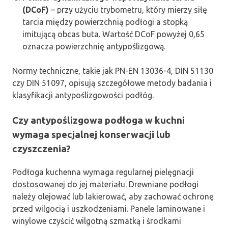
(DCoF)
– przy użyciu trybometru, który mierzy siłę
tarcia między powierzchnią podłogi a stopką
imitującą obcas buta. Wartość DCoF powyżej 0,65
oznacza powierzchnię antypoślizgową.
Normy techniczne, takie jak PN-EN 13036-4, DIN 51130
czy DIN 51097, opisują szczegółowe metody badania i
klasyfikacji antypoślizgowości podłóg.
Czy antypoślizgowa podłoga w kuchni
wymaga specjalnej konserwacji lub
czyszczenia?
Podłoga kuchenna wymaga regularnej pielęgnacji
dostosowanej do jej materiału. Drewniane podłogi
należy olejować lub lakierować, aby zachować ochronę
przed wilgocią i uszkodzeniami. Panele laminowane i
winylowe czyścić wilgotną szmatką i środkami