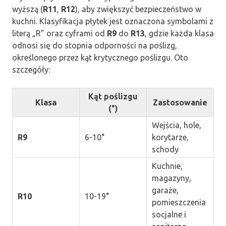
wyższą (
R11
,
R12
), aby zwiększyć bezpieczeństwo w
kuchni. Klasyfikacja płytek jest oznaczona symbolami z
literą „R” oraz cyframi od
R9
do
R13
, gdzie każda klasa
odnosi się do stopnia odporności na poślizg,
określonego przez kąt krytycznego poślizgu. Oto
szczegóły:
Kąt poślizgu
Klasa
Zastosowanie
(°)
Wejścia, hole,
R9
6-10°
korytarze,
schody
Kuchnie,
magazyny,
garaże,
R10
10-19°
pomieszczenia
socjalne i