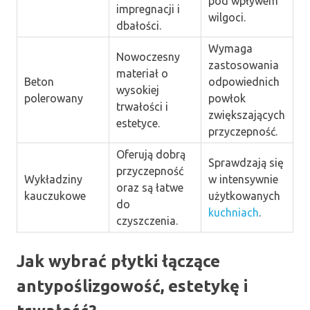
pod wpływem
impregnacji i
wilgoci.
dbałości.
Wymaga
Nowoczesny
zastosowania
materiał o
Beton
odpowiednich
wysokiej
polerowany
powłok
trwałości i
zwiększających
estetyce.
przyczepność.
Oferują dobrą
Sprawdzają się
przyczepność
Wykładziny
w intensywnie
oraz są łatwe
kauczukowe
użytkowanych
do
kuchniach
.
czyszczenia.
Jak wybrać płytki łączące
antypoślizgowość, estetykę i