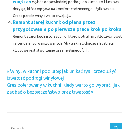
wnętrza
Wybór odpowiedniej podłogi do kuchni to kluczowa
decyzja, która wpływa na komfort codziennego użytkowania.
Gres i panele winylowe to dwa[...]...
Remont starej kuchni: od planu przez
przygotowanie po pierwsze prace krok po kroku
Remont starej kuchni to zadanie, które potrafi przytłoczyć nawet
najbardziej zorganizowanych. Aby uniknąć chaosu i frustracji,
kluczowe jest stworzenie przemyślanego[...]...
Previous
Nawigacja
Winyl w kuchni pod lupą: jak unikać rys i przedłużyć
Post:
trwałość podłogi winylowej
wpisu
Next
Gres polerowany w kuchni: kiedy warto go wybrać i jak
Post:
zadbać o bezpieczeństwo oraz trwałość