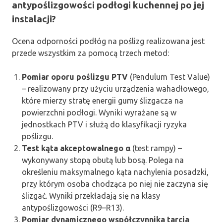
antypoślizgowości podłogi kuchennej po jej
instalacji?
Ocena odporności podłóg na poślizg realizowana jest
przede wszystkim za pomocą trzech metod:
Pomiar oporu poślizgu PTV
(Pendulum Test Value)
– realizowany przy użyciu urządzenia wahadłowego,
które mierzy stratę energii gumy ślizgacza na
powierzchni podłogi. Wyniki wyrażane są w
jednostkach PTV i służą do klasyfikacji ryzyka
poślizgu.
Test kąta akceptowalnego α
(test rampy) –
wykonywany stopą obutą lub bosą. Polega na
określeniu maksymalnego kąta nachylenia posadzki,
przy którym osoba chodząca po niej nie zaczyna się
ślizgać. Wyniki przekładają się na klasy
antypoślizgowości (R9–R13).
Pomiar dynamicznego współczynnika tarcia