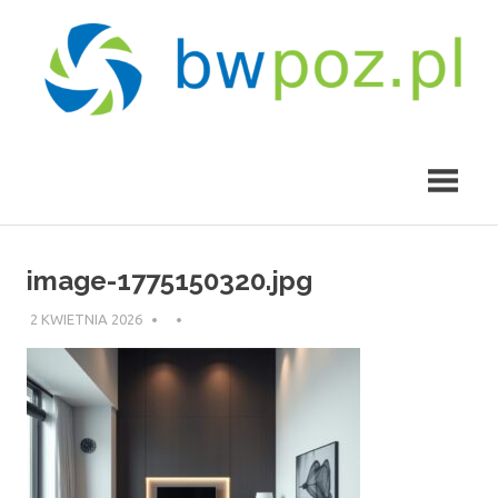
Skip
to
content
bwpoz.pl
image-1775150320.jpg
2 KWIETNIA 2026