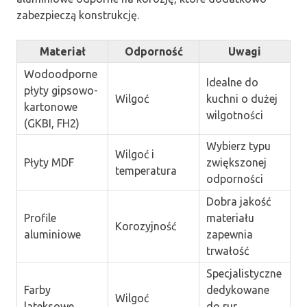
zabezpieczą konstrukcję.
Materiał
Odporność
Uwagi
Wodoodporne
Idealne do
płyty gipsowo-
Wilgoć
kuchni o dużej
kartonowe
wilgotności
(GKBI, FH2)
Wybierz typu
Wilgoć i
Płyty MDF
zwiększonej
temperatura
odporności
Dobra jakość
Profile
materiału
Korozyjność
aluminiowe
zapewnia
trwałość
Specjalistyczne
Farby
dedykowane
Wilgoć
lateksowe
do rur