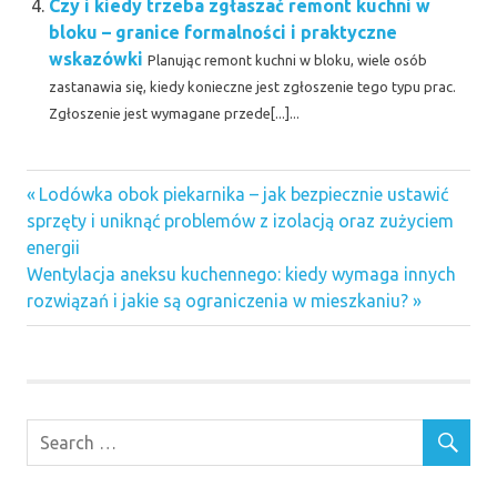
Czy i kiedy trzeba zgłaszać remont kuchni w
bloku – granice formalności i praktyczne
wskazówki
Planując remont kuchni w bloku, wiele osób
zastanawia się, kiedy konieczne jest zgłoszenie tego typu prac.
Zgłoszenie jest wymagane przede[...]...
Previous
Nawigacja
Lodówka obok piekarnika – jak bezpiecznie ustawić
Post:
sprzęty i uniknąć problemów z izolacją oraz zużyciem
wpisu
energii
Next
Wentylacja aneksu kuchennego: kiedy wymaga innych
Post:
rozwiązań i jakie są ograniczenia w mieszkaniu?